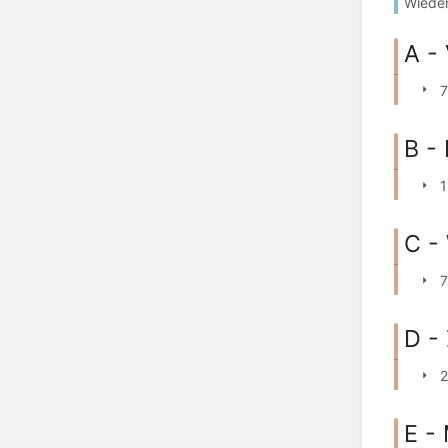
Wieder
A -
7
B -
1
C -
7
D -
2
E -