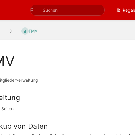
Regal
r
FMV
MV
itgliederverwaltung
eitung
 Seiten
kup von Daten