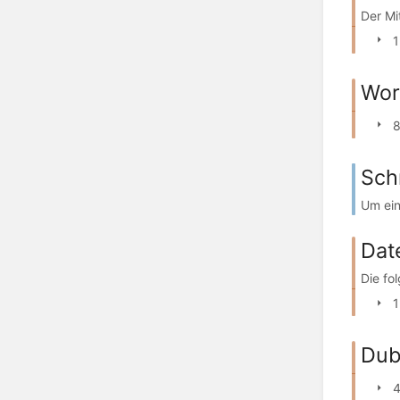
Der Mi
1
Wor
8
Sch
Um ein
Dat
Die fo
1
Dub
4